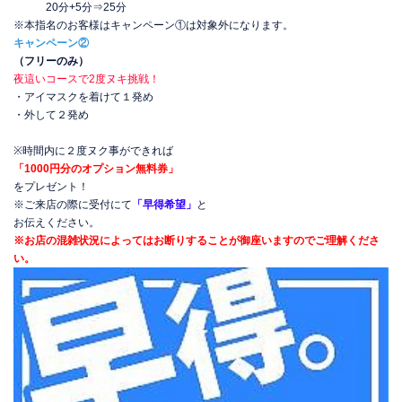
20分+5分⇒25分
※本指名のお客様はキャンペーン①は対象外になります。
キャンペーン②
（フリーのみ）
夜這いコースで2度ヌキ挑戦！
・アイマスクを着けて１発め
・外して２発め
※時間内に２度ヌク事ができれば
「1000円分のオプション無料券」
をプレゼント！
※ご来店の際に受付にて
「早得希望」
と
お伝えください。
※お店の混雑状況によってはお断りすることが御座いますのでご理解くださ
い。